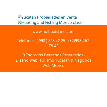
www.holboxisland.com
Teléfonos: ( 998 ) 865 42 25 - (52)998-267-
78-45
© Todos los Derechos Reservados -
Diseño Web:
Turismo Yucatán
&
Negocios
Web Mexico